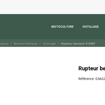
MOTOCULTURE
OUTILLAGE
arques
Bernard Moteurs
Allumage
Rupteur bernard 415081
Rupteur b
Référence:
03AG