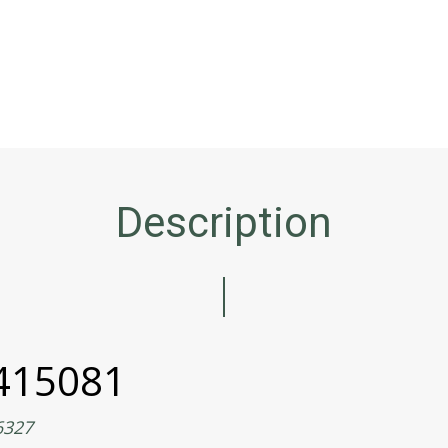
Description
 415081
6327