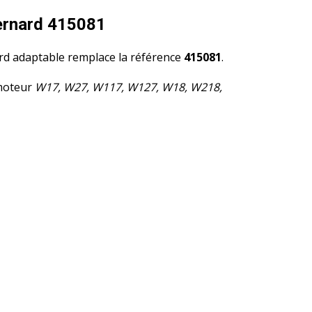
ernard 415081
d adaptable remplace la référence
415081
.
moteur
W17, W27, W117, W127, W18, W218,