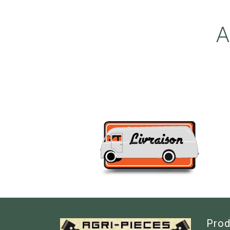
A
Prod