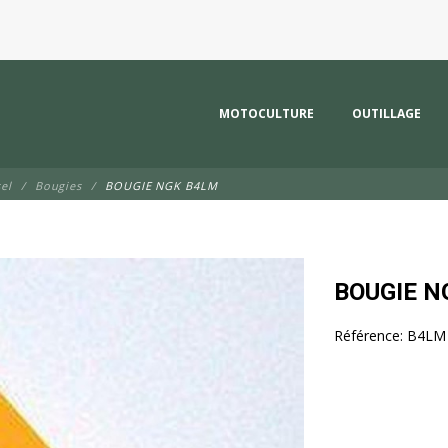
MOTOCULTURE
OUTILLAGE
el
Bougies
BOUGIE NGK B4LM
BOUGIE N
Référence:
B4LM