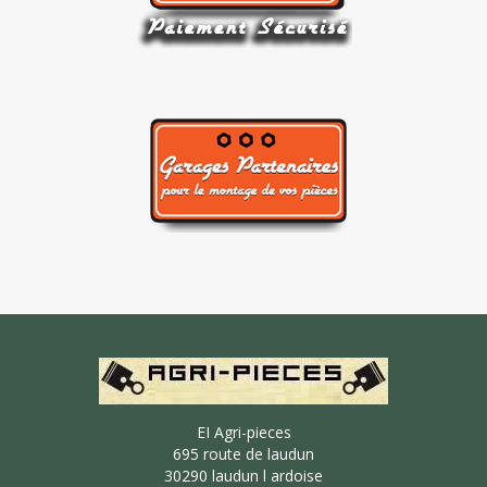
EI Agri-pieces
695 route de laudun
30290 laudun l ardoise