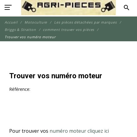
search
Accueil
Motoculture
Les pièces détachées par marques
Briggs & Stratton
comment trouver vos pièces
Trouver vos numéro moteur
Trouver vos numéro moteur
Référence:
Pour trouver vos
numéro moteur
cliquez ici