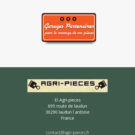
EI Agri-pieces
695 route de laudun
30290 laudun l ardoise
France
contact@agri-pieces.fr