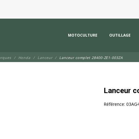
MOTOCULTURE
OUTILLAGE
arques
Honda
Lanceur
Lanceur complet 28400-ZE1-003ZA
Lanceur c
Référence:
03AG