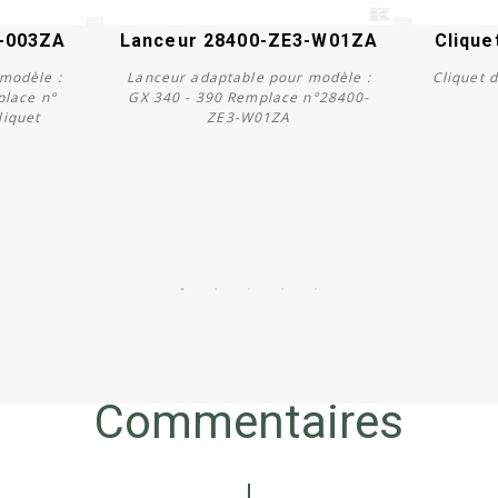
6-003ZA
Lanceur 28400-ZE3-W01ZA
Clique
modèle :
Lanceur adaptable pour modèle :
Cliquet 
place n°
GX 340 - 390 Remplace n°28400-
liquet
ZE3-W01ZA
Acheter
Commentaires