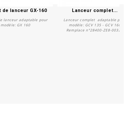
t de lanceur GX-160
Lanceur complet...
de lanceur adaptable pour
Lanceur complet adaptable pour
modèle: GX 160
modèle: GCV 135 - GCV 160
Remplace n°28400-ZE8-003ZB
Acheter
Acheter