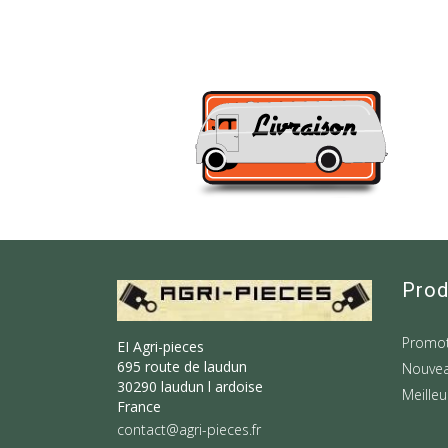
Prod
Promot
EI Agri-pieces
695 route de laudun
Nouvea
30290 laudun l ardoise
Meilleu
France
contact@agri-pieces.fr