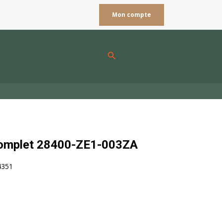
Mon compte
search
omplet 28400-ZE1-003ZA
4351