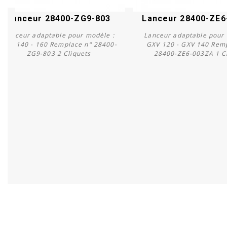
Lanceur 28400-ZG9-803
Lanceur 28400-ZE
Lanceur adaptable pour modèle :
Lanceur adaptable pour 
GXV 140 - 160 Remplace n° 28400-
GXV 120 - GXV 140 Rem
ZG9-803 2 Cliquets
28400-ZE6-003ZA 1 C
Acheter
Acheter