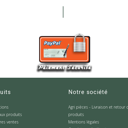
uits
Notre société
ions
Agri pièces - Livraison et retour 
ux produits
produits
res ventes
Mentions légales