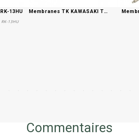
 RK-13HU
Membranes TK KAWASAKI TH 43-48
Membr
 RK-13HU
Acheter
Commentaires