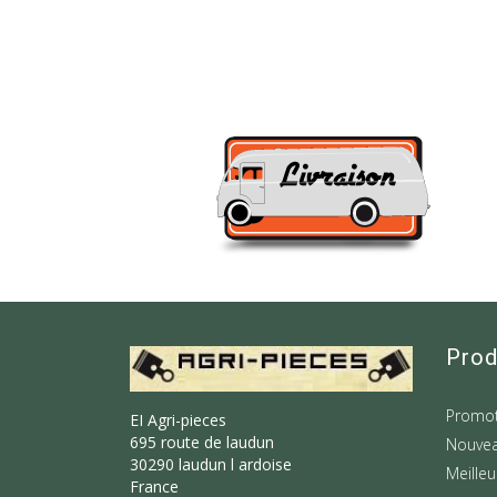
Prod
Promot
EI Agri-pieces
695 route de laudun
Nouvea
30290 laudun l ardoise
Meilleu
France