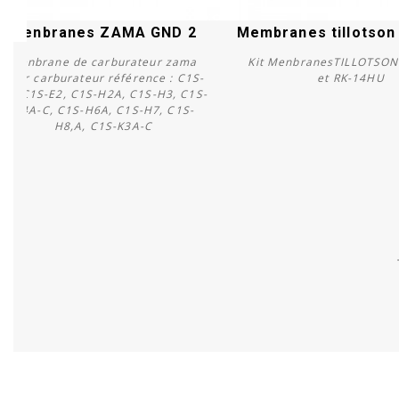
Menbranes ZAMA GND 2
Membranes tillotson
Menbrane de carburateur zama
Kit MenbranesTILLOTSON
pour carburateur référence : C1S-
et RK-14HU
E1, C1S-E2, C1S-H2A, C1S-H3, C1S-
H4A-C, C1S-H6A, C1S-H7, C1S-
Acheter
Acheter
H8,A, C1S-K3A-C