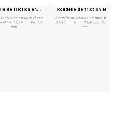
le de friction en...
Rondelle de friction en...
de friction en fibre Ø ext:
Rondelle de friction en fibre Ø ext:
 Ø int: 15,87 mm Ep: 1,6
57,15 mm Ø int: 25,40 mm Ep: 1,6
mm
mm
Acheter
Acheter