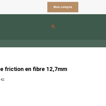
Mon compte
search
e friction en fibre 12,7mm
142