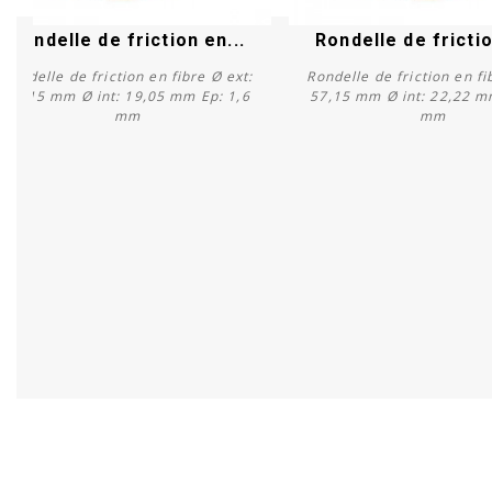
Rondelle de friction en...
Rondelle de frictio
Rondelle de friction en fibre Ø ext:
Rondelle de friction en fi
57,15 mm Ø int: 19,05 mm Ep: 1,6
57,15 mm Ø int: 22,22 m
mm
mm
Acheter
Acheter