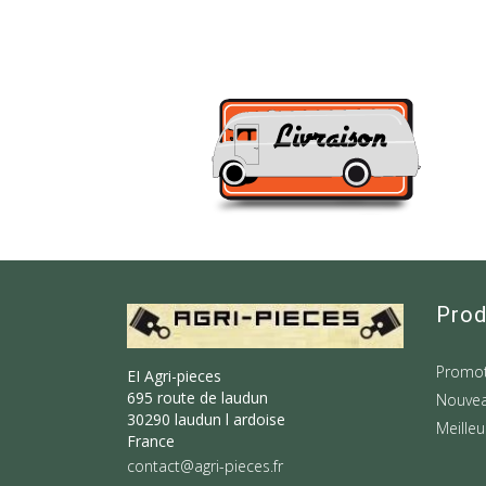
Prod
Promot
EI Agri-pieces
695 route de laudun
Nouvea
30290 laudun l ardoise
Meilleu
France
contact@agri-pieces.fr