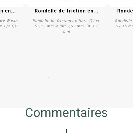
n en...
Rondelle de friction en...
Rondel
bre Ø ext:
Rondelle de friction en fibre Ø ext:
Rondelle 
m Ep: 1,6
57,15 mm Ø int: 9,52 mm Ep: 1,6
57,15 mm
mm
Acheter
Commentaires