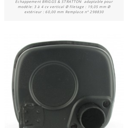
Echappement BRIGGS & STRATTON adaptable pour
modèle: 3 à 4 cv vertical Ø filetage : 19,05 mm Ø
extérieur : 60,00 mm Remplace n° 298830
Acheter