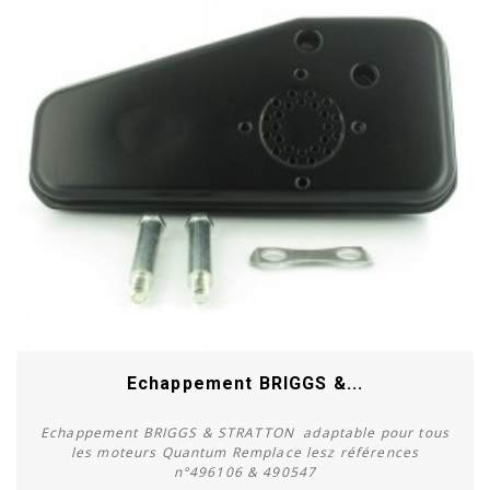
Echappement BRIGGS &...
Echappement BRIGGS & STRATTON adaptable pour tous
les moteurs Quantum Remplace lesz références
n°496106 & 490547