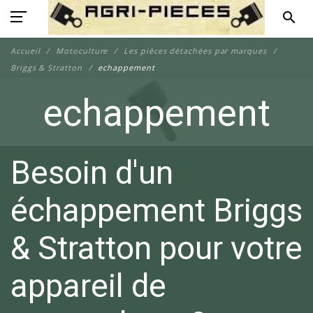
search
Accueil
Motoculture
Les pièces détachées par marques
Briggs & Stratton
echappement
echappement
Besoin d'un
échappement Briggs
& Stratton pour votre
appareil de