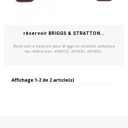
réservoir BRIGGS & STRATTON...
Reservoir a essence pour Briggs et stratton remplace
les références 490572, 493337, 691993 .
Affichage 1-2 de 2 article(s)
Acheter