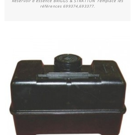
Réservoir d essence BRIGGS & STRATTON remplace les
références 699374,693377.
Acheter