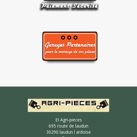
EI Agri-pieces
695 route de laudun
30290 laudun l ardoise