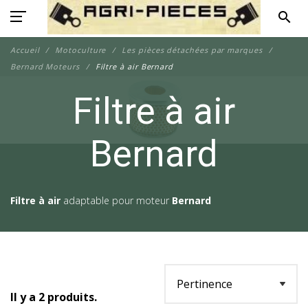
search
Accueil
Motoculture
Les pièces détachées par marques
Bernard Moteurs
Filtre à air Bernard
Filtre à air
Bernard
Filtre à air
adaptable pour moteur
Bernard
Il y a 2 produits.