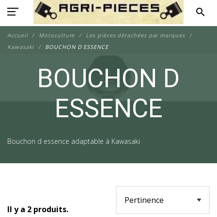
search
Accueil
Motoculture
Les pièces détachées par marques
Kawasaki
BOUCHON D ESSENCE
BOUCHON D
ESSENCE
Bouchon d essence adaptable à Kawasaki
Il y a 2 produits.