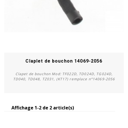
Claplet de bouchon 14069-2056
Clapet de bouchon Mod: TF022D, TD024D, TG024D,
TD040, TD048, TZ031, (KT17) remplace n°14069-2056
Affichage 1-2 de 2 article(s)
Acheter