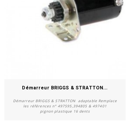
Démarreur BRIGGS & STRATTON...
Démarreur BRIGGS & STRATTON adaptable Remplace
les références n° 497595,394805 & 497401
pignon plastique 16 dents