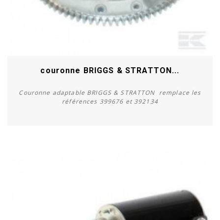
couronne BRIGGS & STRATTON...
Couronne adaptable BRIGGS & STRATTON remplace les
références 399676 et 392134
Acheter