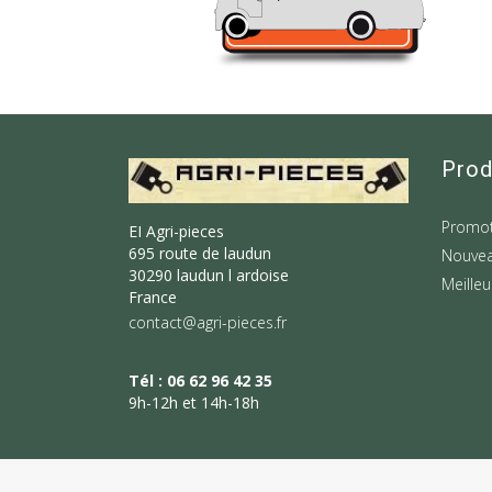
Prod
Promot
EI Agri-pieces
695 route de laudun
Nouvea
30290 laudun l ardoise
Meilleu
France
contact@agri-pieces.fr
Tél : 06 62 96 42 35
9h-12h et 14h-18h