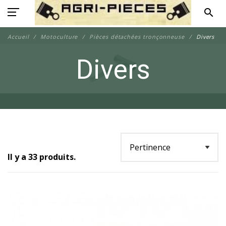
search
Accueil
Motoculture
Pièces détachées tronçonneuse
Divers
Divers
Il y a 33 produits.