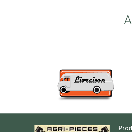
A
Prod