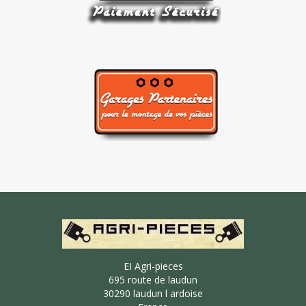
EI Agri-pieces
695 route de laudun
30290 laudun l ardoise