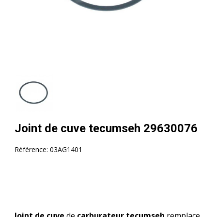
Joint de cuve tecumseh 29630076
Référence:
03AG1401
Joint de cuve
de
carburateur tecumseh
remplace