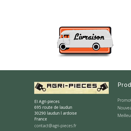
Prod
Promot
EI Agri-pieces
695 route de laudun
Nouvea
30290 laudun l ardoise
Meilleu
France
contact@agri-pieces.fr