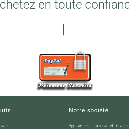
chetez en toute confian
uits
Notre société
ions
Agri pièces - Livraison et retour 