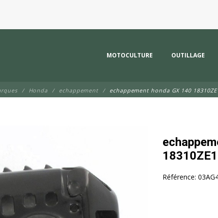
MOTOCULTURE
OUTILLAGE
arques
Honda
echappement
echappement honda GX 140 18310ZE
echappeme
18310ZE1
Référence:
03AG