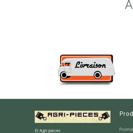
A
Prod
Promot
EI Agri-pieces