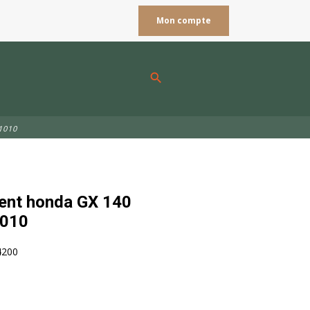
Mon compte
search
1010
nt honda GX 140
010
4200