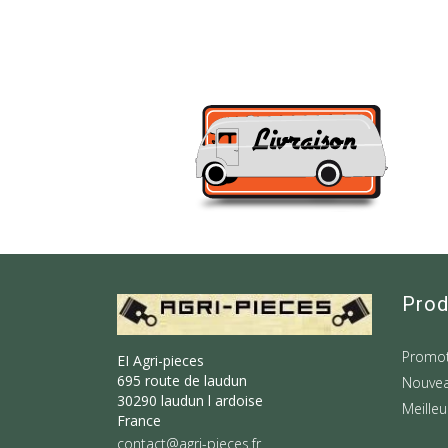
Prod
Promot
EI Agri-pieces
695 route de laudun
Nouvea
30290 laudun l ardoise
Meilleu
France
contact@agri-pieces.fr