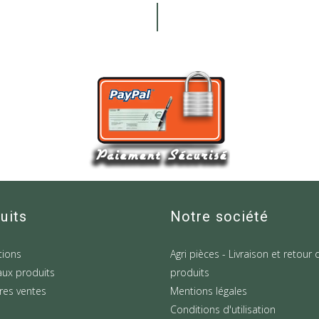
uits
Notre société
ions
Agri pièces - Livraison et retour 
ux produits
produits
res ventes
Mentions légales
Conditions d'utilisation