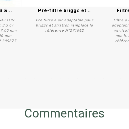
S &...
Pré-filtre briggs et...
Filtr
STRATTON
Pré filtre a air adaptable pour
Filtre 
 3.5 cv
briggs et stratton remplace la
adaptabl
117,00 mm
référence N°271962
vertical
,00 mm
mm h. 
Acheter
° 399877
référe
Commentaires