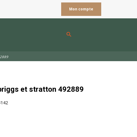
Mon compte
search
92889
 briggs et stratton 492889
3142