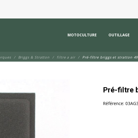
MOTOCULTURE
OUTILLAGE
arques
Briggs & Stratton
filtre a air
Pré-filtre briggs et stratton 4
Pré-filtre
Référence:
03AG