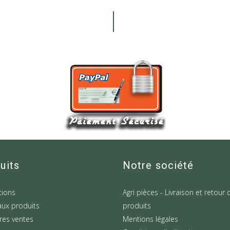
uits
Notre société
ions
Agri pièces - Livraison et retour 
ux produits
produits
res ventes
Mentions légales