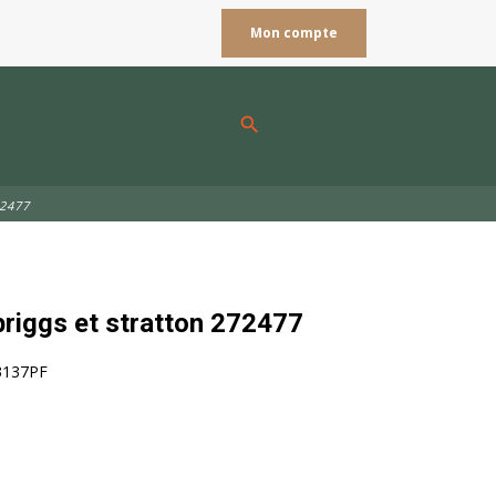
Mon compte
search
72477
 briggs et stratton 272477
3137PF