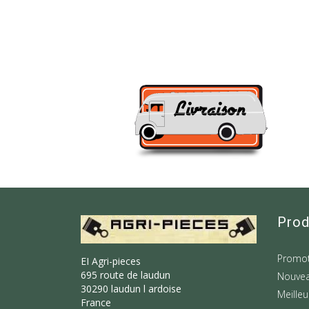
Prod
Promot
EI Agri-pieces
695 route de laudun
Nouvea
30290 laudun l ardoise
Meilleu
France