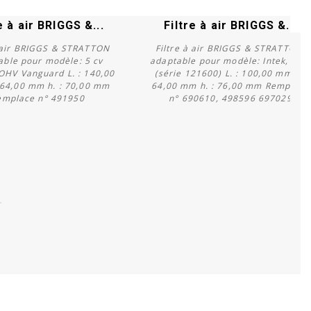
e à air BRIGGS &...
Filtre à air BRIGGS &...
à air BRIGGS & STRATTON
Filtre à air BRIGGS & STRATTON
able pour modèle: 5 cv
adaptable pour modèle: Intek, OHV
 OHV Vanguard L. : 140,00
(série 121600) L. : 100,00 mm l. :
 64,00 mm h. : 70,00 mm
64,00 mm h. : 76,00 mm Remplace
Acheter
Acheter
emplace n° 491950
n° 690610, 498596 697029