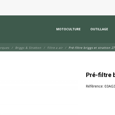
MOTOCULTURE
OUTILLAGE
arques
Briggs & Stratton
filtre a air
Pré-filtre briggs et stratton 2
Pré-filtre
Référence:
03AG