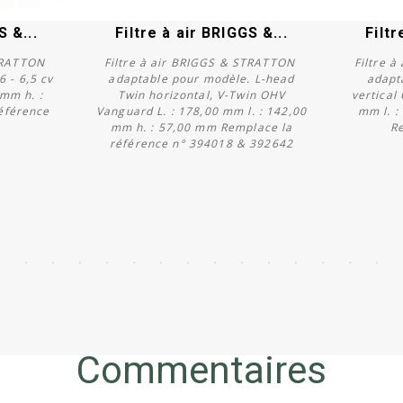
S &...
Filtre à air BRIGGS &...
Filtr
STRATTON
Filtre à air BRIGGS & STRATTON
Filtre 
 - 6,5 cv
adaptable pour modèle. L-head
adapt
 mm h. :
Twin horizontal, V-Twin OHV
vertical
éférence
Vanguard L. : 178,00 mm l. : 142,00
mm l. :
Acheter
mm h. : 57,00 mm Remplace la
R
référence n° 394018 & 392642
Commentaires