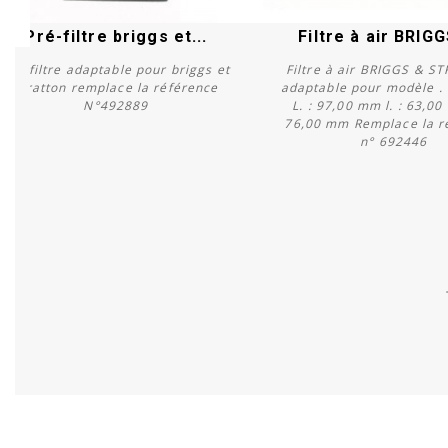
Pré-filtre briggs et...
Filtre à air BRIGG
Pré filtre adaptable pour briggs et
Filtre à air BRIGGS & 
stratton remplace la référence
adaptable pour modèle . 6
N°492889
L. : 97,00 mm l. : 63,00
76,00 mm Remplace la r
Acheter
Acheter
n° 692446