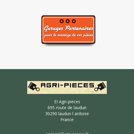
EI Agri-pieces
695 route de laudun
30290 laudun l ardoise
France
contact@agri-pieces.fr