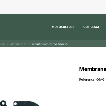
MOTOCULTURE
OUTILLAGE
euse
Membranes
Membranes Zama GND 29
Membrane
Référence:
06AG