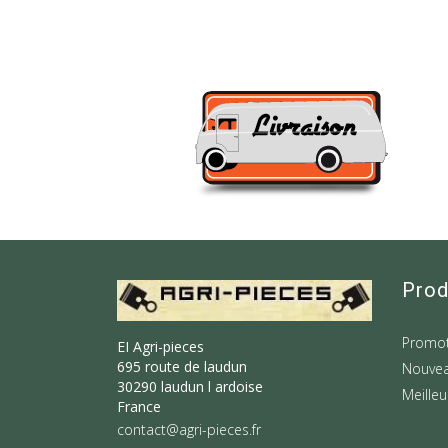
Prod
Promot
EI Agri-pieces
695 route de laudun
Nouvea
30290 laudun l ardoise
Meilleu
France
contact@agri-pieces.fr