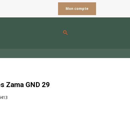
Mon compte
search
s Zama GND 29
4413