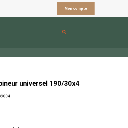
Mon compte
search
bineur universel 190/30x4
89004