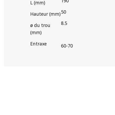
190
L (mm)
50
Hauteur (mm)
8.5
ø du trou
(mm)
Entraxe
60-70