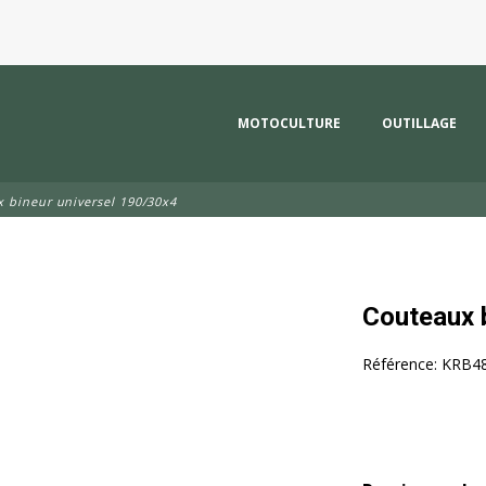
MOTOCULTURE
OUTILLAGE
 bineur universel 190/30x4
Couteaux 
Référence:
KRB4