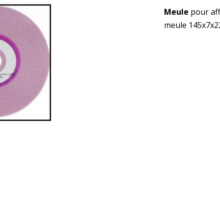
Meule
pour af
meule
145x7x2