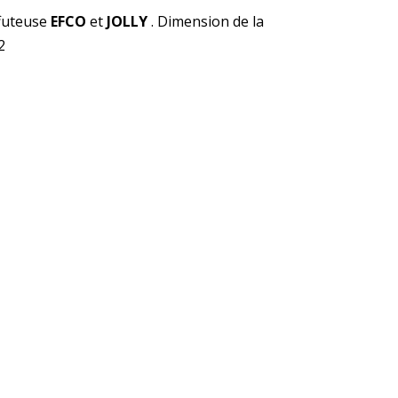
futeuse
EFCO
et
JOLLY
. Dimension de la
2