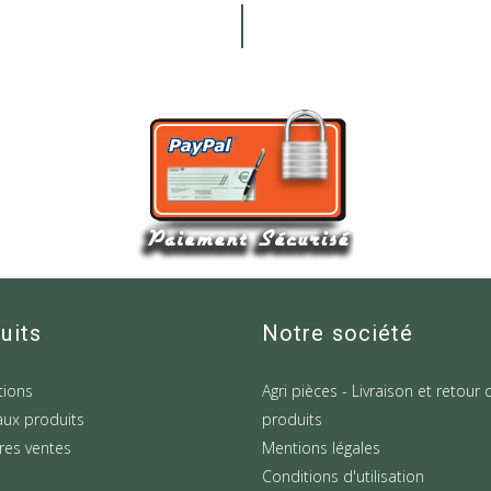
uits
Notre société
ions
Agri pièces - Livraison et retour 
ux produits
produits
res ventes
Mentions légales
Conditions d'utilisation