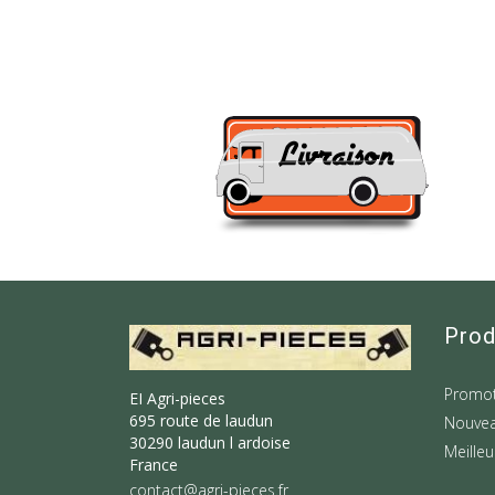
Prod
Promot
EI Agri-pieces
695 route de laudun
Nouvea
30290 laudun l ardoise
Meilleu
France
contact@agri-pieces.fr