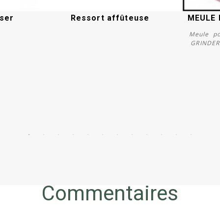
sser
Ressort affûteuse
MEULE 
Meule po
GRINDER 
Acheter
Commentaires