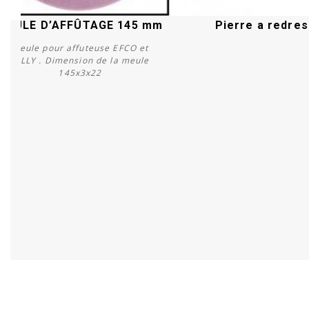
MEULE D’AFFÛTAGE 145 mm
Pierre a redre
Meule pour affuteuse EFCO et
JOLLY . Dimension de la meule
145x3x22
Acheter
Acheter