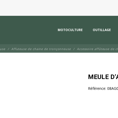
MOTOCULTURE
OUTILLAGE
euse
Affuteuse de chaine de tronçonneuse
Accessoire affûteuse de c
MEULE D
Référence:
08AG