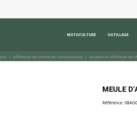
MOTOCULTURE
OUTILLAGE
euse
Affuteuse de chaine de tronçonneuse
Accessoire affûteuse de c
MEULE D
Référence:
08AG