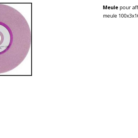
Meule
pour af
meule 100x3x1