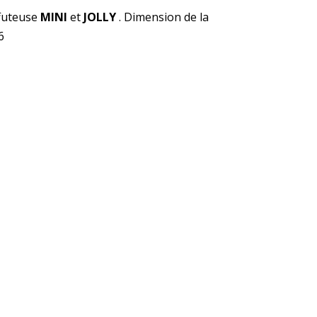
futeuse
MINI
et
JOLLY
. Dimension de la
6