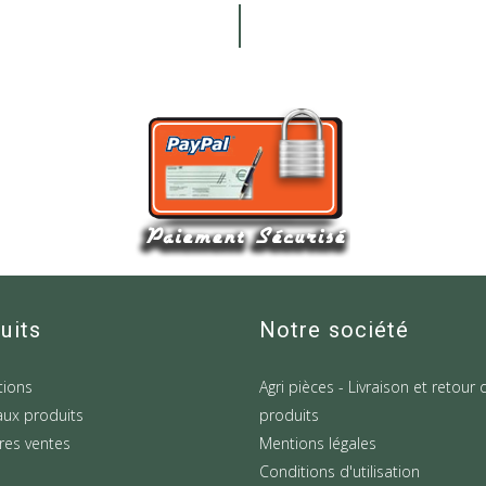
uits
Notre société
ions
Agri pièces - Livraison et retour 
ux produits
produits
res ventes
Mentions légales
Conditions d'utilisation