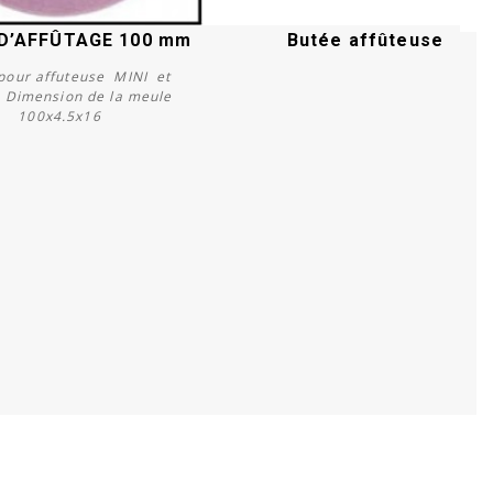
D’AFFÛTAGE 100 mm
Butée affûteuse
pour affuteuse MINI et
. Dimension de la meule
100x4.5x16
Acheter
Acheter