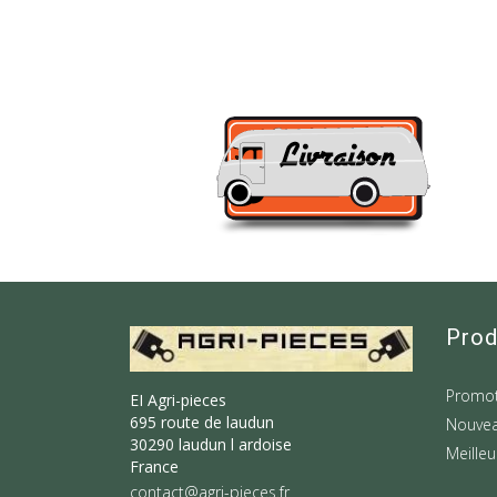
Prod
Promot
EI Agri-pieces
695 route de laudun
Nouvea
30290 laudun l ardoise
Meilleu
France
contact@agri-pieces.fr