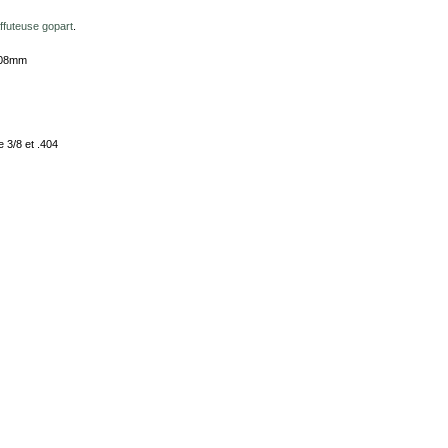
ffuteuse gopart
.
108mm
 3/8 et .404