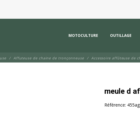
MOTOCULTURE
OUTILLAGE
euse
Affuteuse de chaine de tronçonneuse
Accessoire affûteuse de c
meule d a
Référence:
455ag