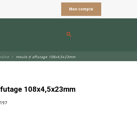
Mon compte
search
haîne
meule d affutage 108x4,5x23mm
ffutage 108x4,5x23mm
197