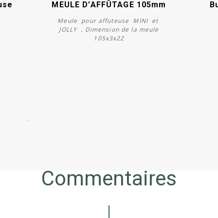
use
MEULE D’AFFÛTAGE 105mm
B
Meule pour affuteuse MINI et
JOLLY . Dimension de la meule
105x3x22
Acheter
Commentaires