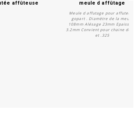
utée affûteuse
meule d affûtage
Meule d affutage pour affuteuse
gopart . Diamètre de la meule
108mm Alésage 23mm Epaisseur
3.2mm Convient pour chaine de 1/
Acheter
Acheter
et .325