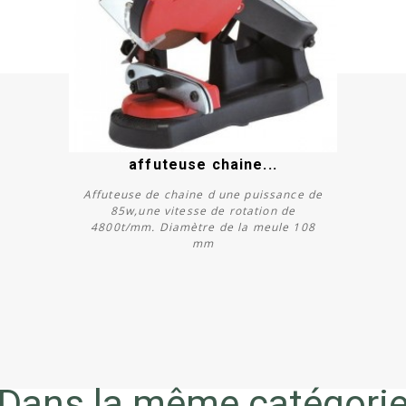
affuteuse chaine...
Affuteuse de chaine d une puissance de
85w,une vitesse de rotation de
4800t/mm. Diamètre de la meule 108
mm
Acheter
Dans la même catégori