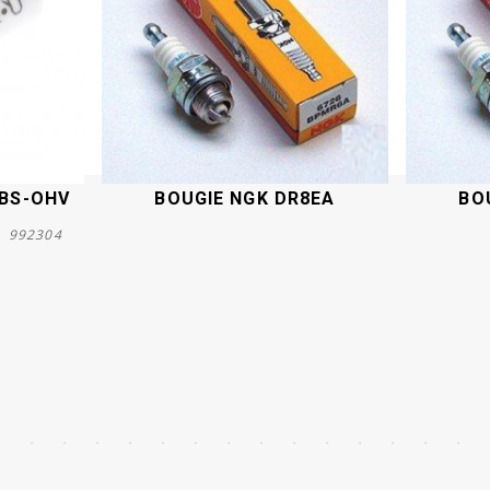
 BS-OHV
BOUGIE NGK DR8EA
BO
n 992304
Acheter