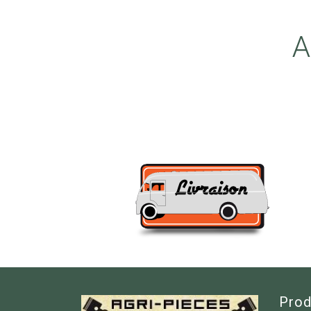
A
Prod