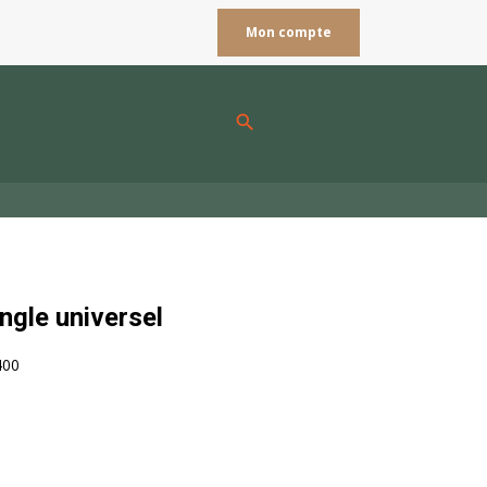
Mon compte
search
ngle universel
400