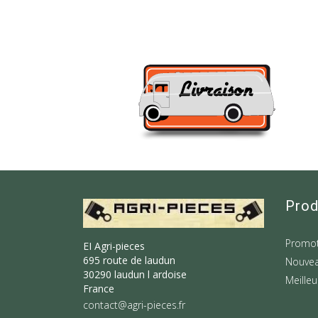
Prod
Promot
EI Agri-pieces
695 route de laudun
Nouvea
30290 laudun l ardoise
Meilleu
France
contact@agri-pieces.fr