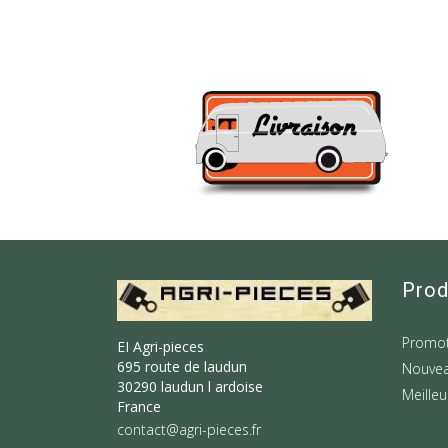
Prod
Promot
EI Agri-pieces
695 route de laudun
Nouvea
30290 laudun l ardoise
Meilleu
France
contact@agri-pieces.fr