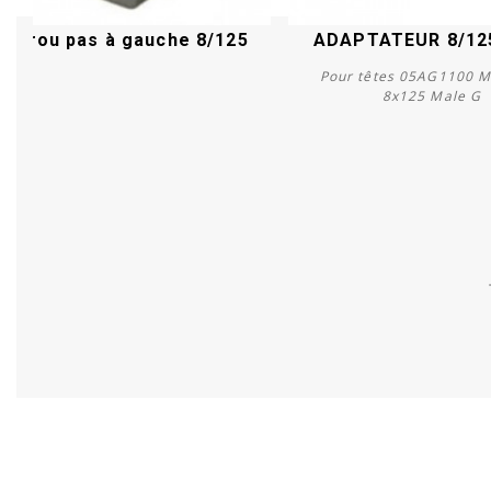
Ecrou pas à gauche 8/125
ADAPTATEUR 8/12
Pour têtes 05AG1100 M
8x125 Male G
Acheter
Acheter