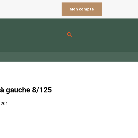
Mon compte
search
 à gauche 8/125
5201