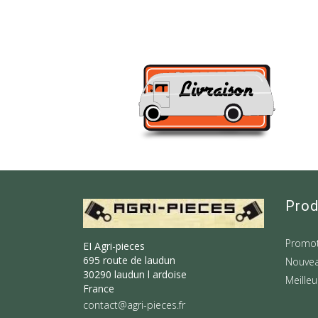
Prod
Promot
EI Agri-pieces
695 route de laudun
Nouvea
30290 laudun l ardoise
Meilleu
France
contact@agri-pieces.fr