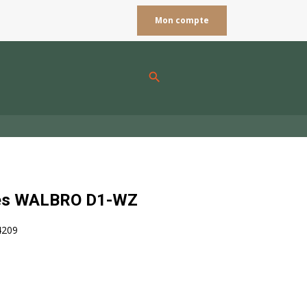
Mon compte
search
es WALBRO D1-WZ
4209