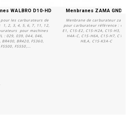
nes WALBRO D10-HD
Menbranes ZAMA GND 2
 pour les carburateurs de
Menbrane de carburateur zama
1, 2, 3, 4, 5, 6, 7, 11, 12,
pour carburateur référence : C1S-
urateurs pour machines
E1, C1S-E2, C1S-H2A, C1S-H3, C1S
L : 029, 039, 044, 046,
H4A-C, C1S-H6A, C1S-H7, C1S-
Acheter
Acheter
, BR400, BR420, FS360,
H8,A, C1S-K3A-C
FS500, FS550,...