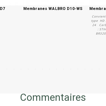
ND7
Membranes WALBRO D10-WS
Membra
Convient
type HD : 
24 Carb
: STIH
Acheter
BR320
Commentaires