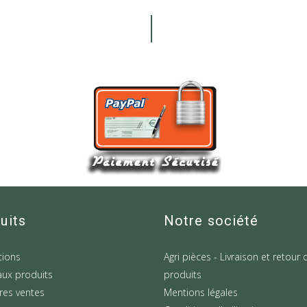
uits
Notre société
ions
Agri pièces - Livraison et retour 
ux produits
produits
res ventes
Mentions légales