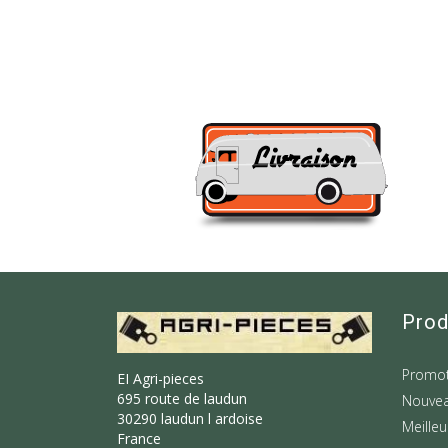
Prod
Promot
EI Agri-pieces
695 route de laudun
Nouvea
30290 laudun l ardoise
Meilleu
France