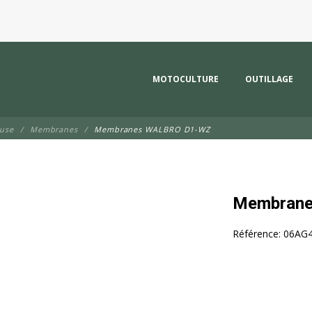
MOTOCULTURE
OUTILLAGE
euse
Membranes
Membranes WALBRO D1-WZ
Membran
Référence:
06AG