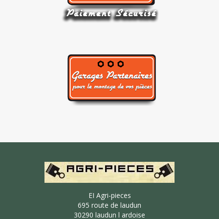
EI Agri-pieces
695 route de laudun
30290 laudun l ardoise