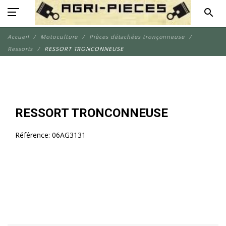
search
Accueil
Motoculture
Pièces détachées tronçonneuse
Ressorts
RESSORT TRONCONNEUSE
RESSORT TRONCONNEUSE
Référence:
06AG3131