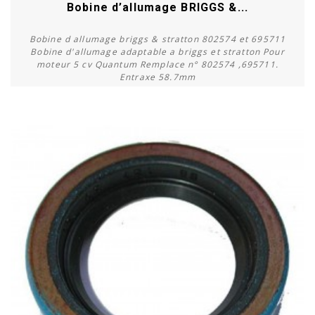
Bobine d’allumage BRIGGS &...
Bobine d allumage briggs & stratton 802574 et 695711
Bobine d'allumage adaptable a briggs et stratton Pour
moteur 5 cv Quantum Remplace n° 802574 ,695711.
Entraxe 58.7mm
Acheter