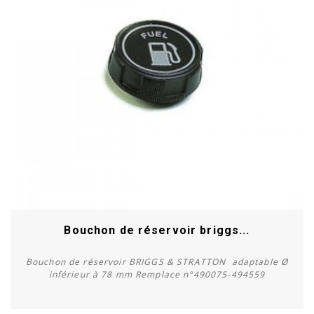
Bouchon de réservoir briggs...
Bouchon de réservoir BRIGGS & STRATTON adaptable Ø
inférieur à 78 mm Remplace n°490075-494559