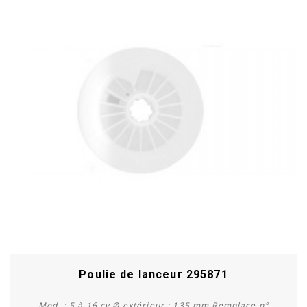
Poulie de lanceur 295871
Mod. : 5 à 16 cv Ø extérieur : 135 mm Remplace n°