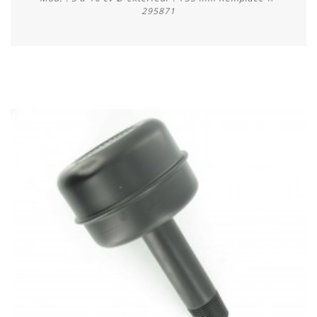
295871
Acheter