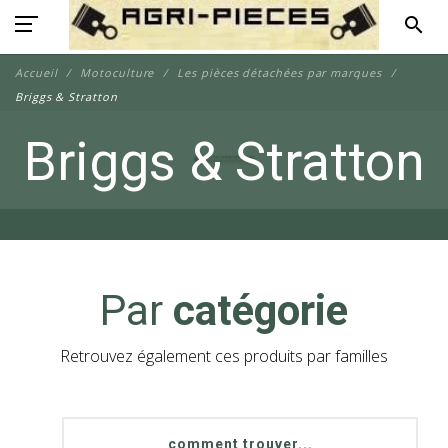
search
Accueil
Motoculture
Les pièces détachées par marques
Briggs & Stratton
Briggs & Stratton
Par
catégorie
Retrouvez également ces produits par familles
comment trouver...