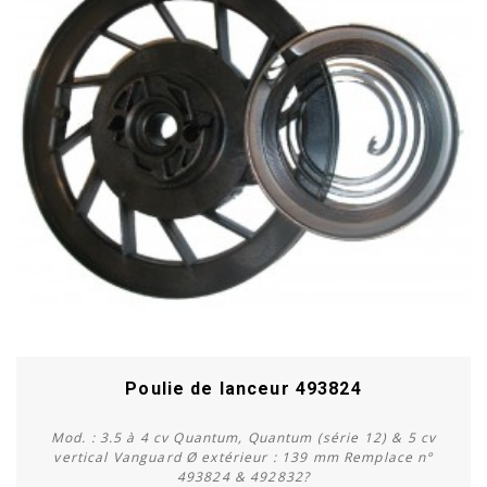
Poulie de lanceur 493824
Mod. : 3.5 à 4 cv Quantum, Quantum (série 12) & 5 cv
vertical Vanguard Ø extérieur : 139 mm Remplace n°
493824 & 492832?