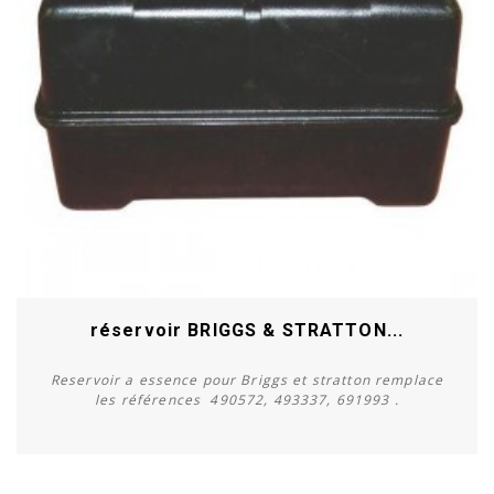
réservoir BRIGGS & STRATTON...
Reservoir a essence pour Briggs et stratton remplace
les références 490572, 493337, 691993 .