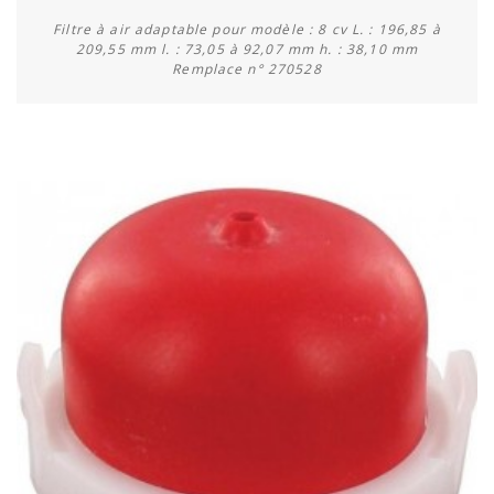
Filtre à air adaptable pour modèle : 8 cv L. : 196,85 à
209,55 mm l. : 73,05 à 92,07 mm h. : 38,10 mm
Remplace n° 270528
Acheter