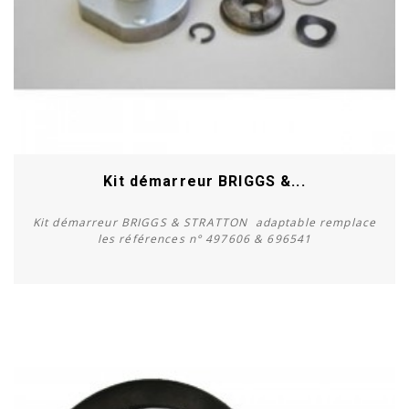
Kit démarreur BRIGGS &...
Kit démarreur BRIGGS & STRATTON adaptable remplace
les références n° 497606 & 696541
Acheter